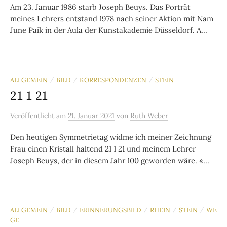
Am 23. Januar 1986 starb Joseph Beuys. Das Porträt
meines Lehrers entstand 1978 nach seiner Aktion mit Nam
June Paik in der Aula der Kunstakademie Düsseldorf. A...
ALLGEMEIN
BILD
KORRESPONDENZEN
STEIN
/
/
/
21 1 21
Veröffentlicht
am
21. Januar 2021
von
Ruth Weber
Den heutigen Symmetrietag widme ich meiner Zeichnung
Frau einen Kristall haltend 21 1 21 und meinem Lehrer
Joseph Beuys, der in diesem Jahr 100 geworden wäre. «...
ALLGEMEIN
BILD
ERINNERUNGSBILD
RHEIN
STEIN
WE
/
/
/
/
/
GE