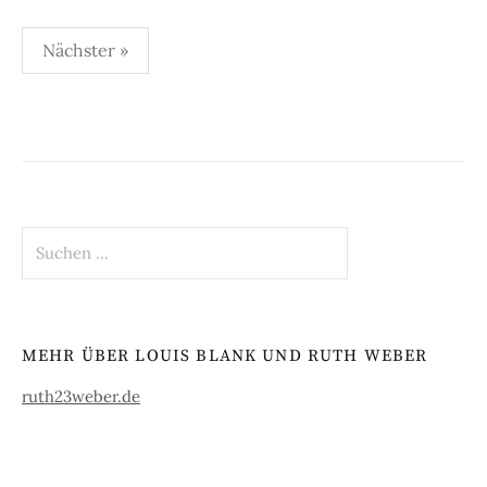
Beitragsnavigation
Nächster »
Suchen
nach:
MEHR ÜBER LOUIS BLANK UND RUTH WEBER
ruth23weber.de