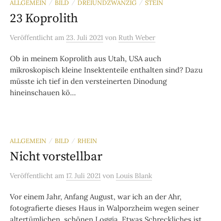
ALLGEMEIN
BILD
DREIUNDZWANZIG
STEIN
/
/
/
23 Koprolith
Veröffentlicht
am
23. Juli 2021
von
Ruth Weber
Ob in meinem Koprolith aus Utah, USA auch
mikroskopisch kleine Insektenteile enthalten sind? Dazu
müsste ich tief in den versteinerten Dinodung
hineinschauen kö...
ALLGEMEIN
BILD
RHEIN
/
/
Nicht vorstellbar
Veröffentlicht
am
17. Juli 2021
von
Louis Blank
Vor einem Jahr, Anfang August, war ich an der Ahr,
fotografierte dieses Haus in Walporzheim wegen seiner
altertümlichen, schönen Loggia. Etwas Schreckliches ist...