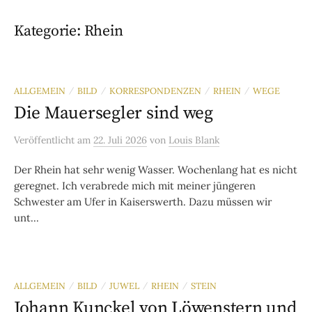
Kategorie:
Rhein
ALLGEMEIN
BILD
KORRESPONDENZEN
RHEIN
WEGE
/
/
/
/
Die Mauersegler sind weg
Veröffentlicht
am
22. Juli 2026
von
Louis Blank
Der Rhein hat sehr wenig Wasser. Wochenlang hat es nicht
geregnet. Ich verabrede mich mit meiner jüngeren
Schwester am Ufer in Kaiserswerth. Dazu müssen wir
unt...
ALLGEMEIN
BILD
JUWEL
RHEIN
STEIN
/
/
/
/
Johann Kunckel von Löwenstern und