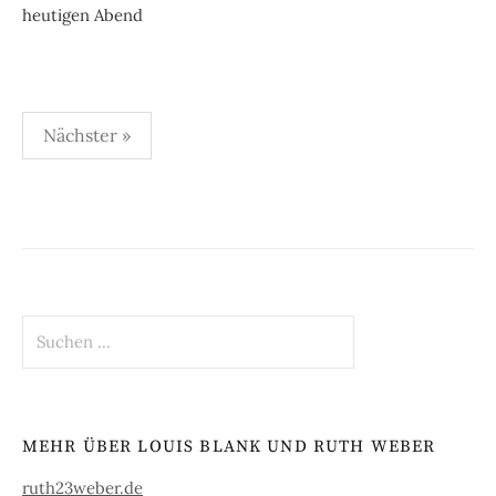
heutigen Abend
Beitragsnavigation
Nächster »
Suchen
nach:
MEHR ÜBER LOUIS BLANK UND RUTH WEBER
ruth23weber.de