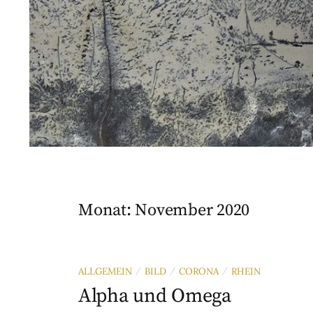
Monat:
November 2020
ALLGEMEIN
BILD
CORONA
RHEIN
/
/
/
Alpha und Omega