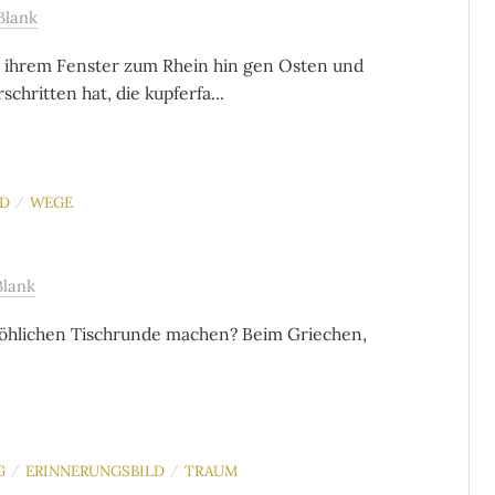
Blank
us ihrem Fenster zum Rhein hin gen Osten und
chritten hat, die kupferfa...
LD
WEGE
/
Blank
fröhlichen Tischrunde machen? Beim Griechen,
G
ERINNERUNGSBILD
TRAUM
/
/