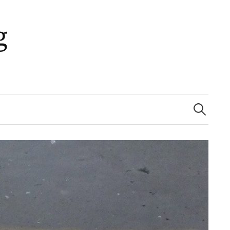
g
Suchen
nach: