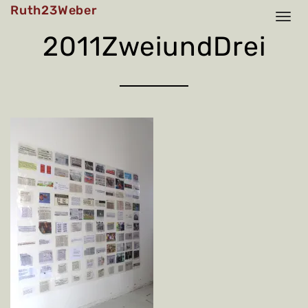
Skip
Ruth23Weber
to
content
2011ZweiundDrei