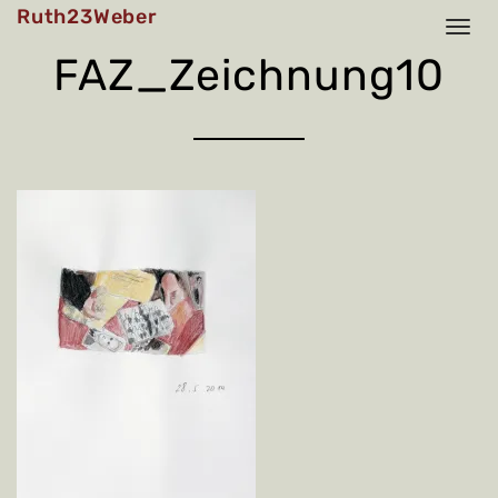
Skip
Ruth23Weber
to
content
FAZ_Zeichnung10