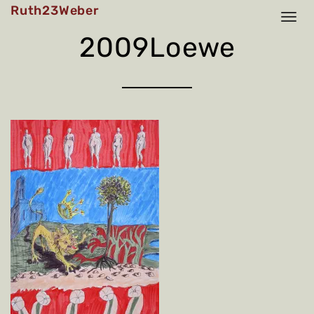
Skip
Ruth23Weber
to
content
2009Loewe