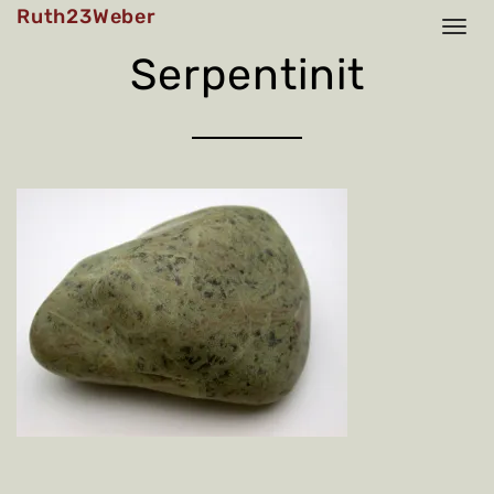
Skip
Ruth23Weber
to
content
Serpentinit