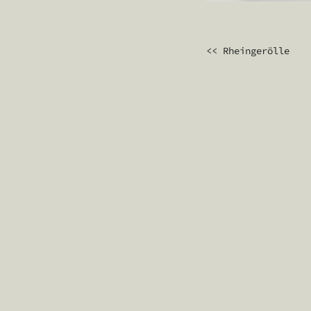
BEITRAGS
<< Rheingerölle