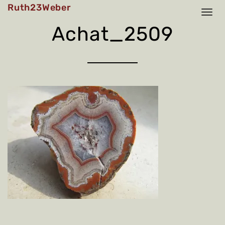
Skip
Ruth23Weber
to
content
Achat_2509