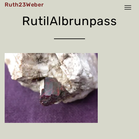
Skip
Ruth23Weber
to
content
RutilAlbrunpass