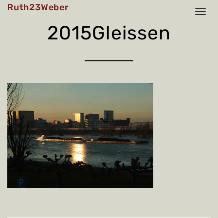
Skip
Ruth23Weber
to
content
2015Gleissen