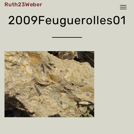
Skip
Ruth23Weber
to
content
2009Feuguerolles01