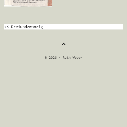
BEITRAGSNAVIGATION
<< Dreiundzwanzig
© 2026 · Ruth Weber