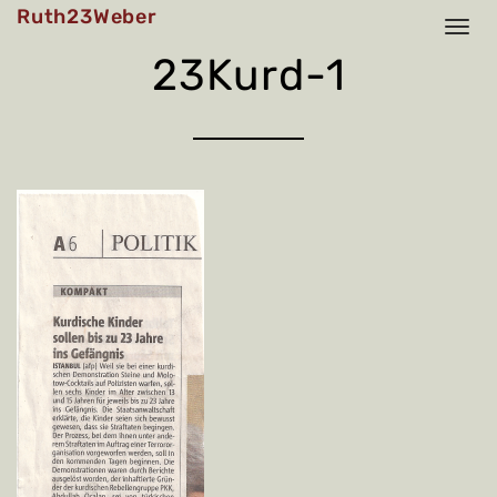
Skip
Ruth23Weber
to
content
23Kurd-1