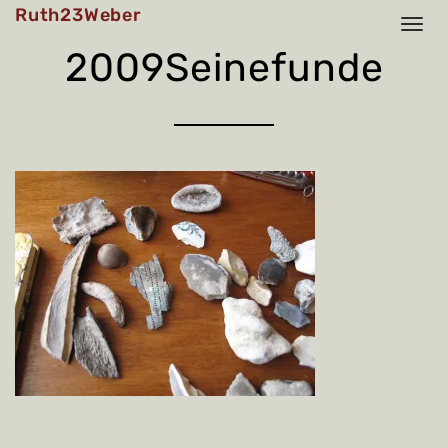
Skip
Ruth23Weber
to
content
2009Seinefunde